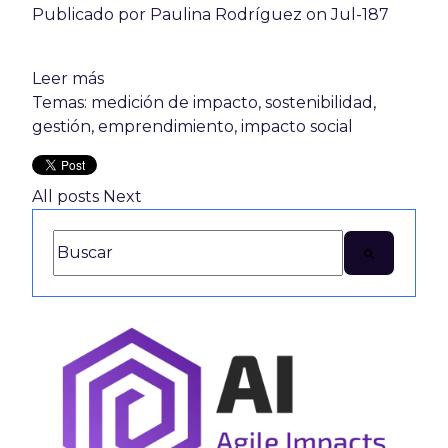
Publicado por
Paulina Rodríguez
on Jul-187
Leer más
Temas:
medición de impacto
,
sostenibilidad
,
gestión
,
emprendimiento
,
impacto social
All posts
Next
Esto es un campo de búsqueda con una función de texto
No hay sugerencias porque el campo de búsq