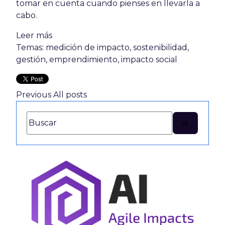
tomar en cuenta cuando pienses en llevarla a
cabo.
Leer más
Temas:
medición de impacto
,
sostenibilidad
,
gestión
,
emprendimiento
,
impacto social
Previous
All posts
Esto es un campo de búsqueda con una función de texto
No hay sugerencias porque el campo de búsq